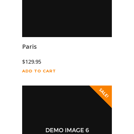
Paris
$
129.95
ADD TO CART
SALE!