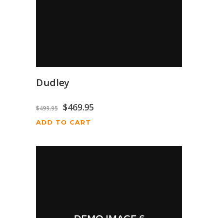
Dudley
$
469.95
$
499.95
ADD TO CART