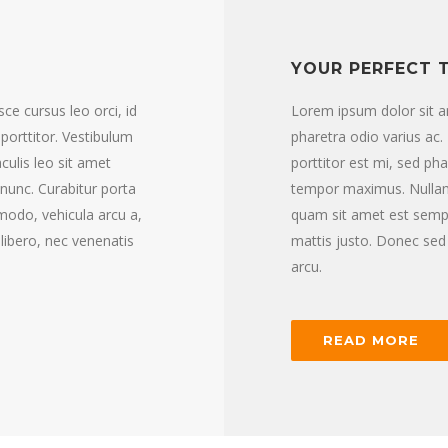
YOUR PERFECT 
ce cursus leo orci, id
Lorem ipsum dolor sit am
porttitor. Vestibulum
pharetra odio varius ac.
culis leo sit amet
porttitor est mi, sed ph
nunc. Curabitur porta
tempor maximus. Nullam 
odo, vehicula arcu a,
quam sit amet est semp
 libero, nec venenatis
mattis justo. Donec sed 
arcu.
READ MORE