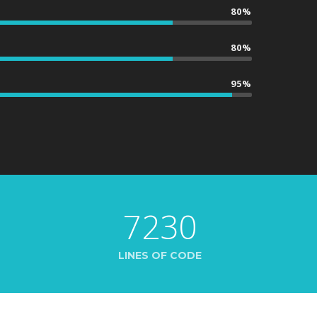
80%
80%
95%
7230
LINES OF CODE