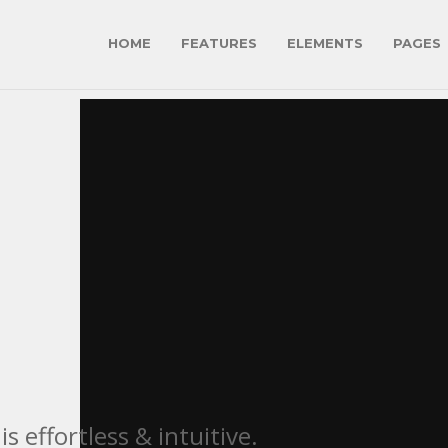
HOME
FEATURES
ELEMENTS
PAGES
 effortless & intuitive.