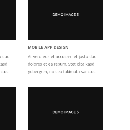
MOBILE APP DESIGN
o duo
At vero eos et accusam et justo duo
kasd
dolores et ea rebum. Stet clita kasd
ctus.
gubergren, no sea takimata sanctus.