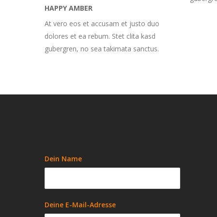
HAPPY AMBER
At vero eos et accusam et justo duo
dolores et ea rebum. Stet clita kasd
gubergren, no sea takimata sanctus.
Dein Name
Deine E-Mail-Adresse