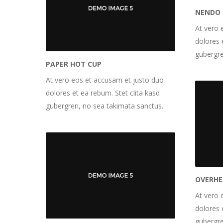
NENDO 
At vero 
dolores 
gubergre
PAPER HOT CUP
At vero eos et accusam et justo duo
dolores et ea rebum. Stet clita kasd
gubergren, no sea takimata sanctus.
OVERHE
At vero 
dolores 
gubergre