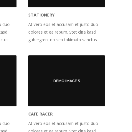
STATIONERY
o duo
At vero eos et accusam et justo duo
kasd
dolores et ea rebum. Stet clita kasd
ctus.
gubergren, no sea takimata sanctus.
CAFE RACER
o duo
At vero eos et accusam et justo duo
kasd
dolores et ea rebum. Stet clita kasd