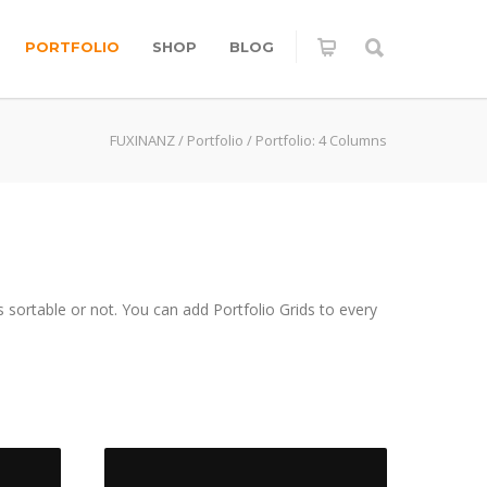
PORTFOLIO
SHOP
BLOG
FUXINANZ
/
Portfolio
/
Portfolio: 4 Columns
 sortable or not. You can add Portfolio Grids to every