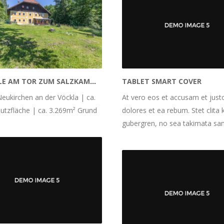
DIE PERLE AM TOR ZUM SALZKAMMERGUT – IHR BAUERNSACHERL
TABLET SMART COVER
eukirchen an der Vöckla | ca.
At vero eos et accusam et just
tzfläche | ca. 3.269m² Grund
dolores et ea rebum. Stet clita 
gubergren, no sea takimata san