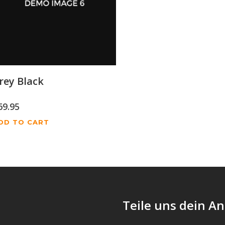
rey Black
69.95
DD TO CART
Teile uns dein An