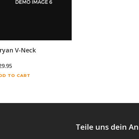
ryan V-Neck
29.95
DD TO CART
Teile uns dein An